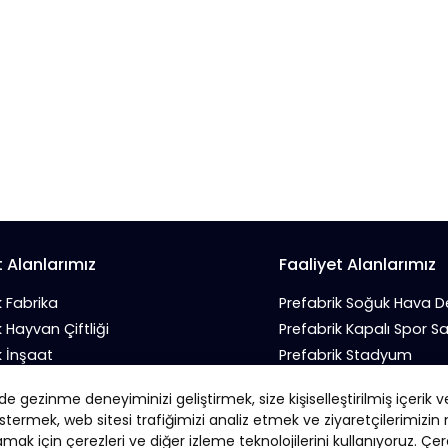
t Alanlarımız
Faaliyet Alanlarımız
k Fabrika
Prefabrik Soğuk Hava 
k Hayvan Çiftliği
Prefabrik Kapalı Spor S
k İnşaat
Prefabrik Stadyum
 İş Yeri
Prefabrik Tarım Deposu
 gezinme deneyiminizi geliştirmek, size kişiselleştirilmiş içerik v
k Sanayi Sitesi
Prefabrik Tavuk Kümesi
stermek, web sitesi trafiğimizi analiz etmek ve ziyaretçilerimizi
amak için çerezleri ve diğer izleme teknolojilerini kullanıyoruz. Çere