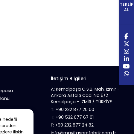
TEKLIF
AL
İletişim Bilgileri
A: Kemalpaşa O.S.B. Mah. İzmir -
Deposu
Ankara Asfaltı Cad. No:5/2
alonu
Kemalpaşa - İZMİR / TÜRKİYE
T: +90 232 877 20 00
T: +90 532 677 67 01
e hedefli
F: +90 232 877 24 82
n nereden
zlere ilişkin
info@mavitasprefabrik.com.tr