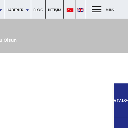
HABERLER
BLOG
İLETIŞIM
u Olsun
KATALO