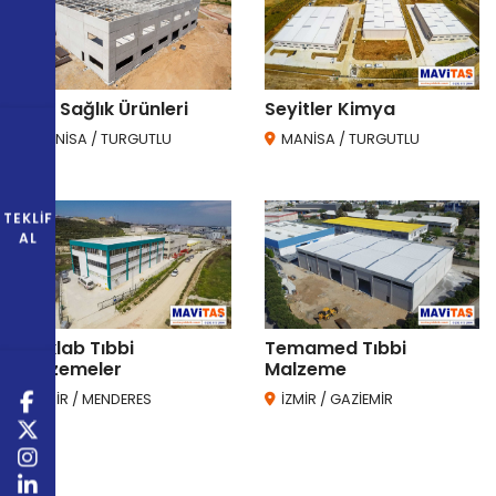
Mac Sağlık Ürünleri
Seyitler Kimya
MANİSA / TURGUTLU
MANİSA / TURGUTLU
TEKLIF
AL
Türklab Tıbbi
Temamed Tıbbi
Malzemeler
Malzeme
İZMİR / MENDERES
İZMİR / GAZİEMİR