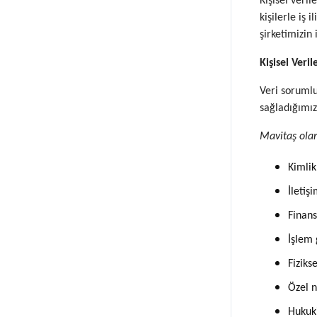
Kişisel veril
kişilerle iş
şirketimizin 
Kişisel Veril
Veri sorumlu
sağladığımız
Mavitaş olar
Kimlik
İletiş
Finans
İşlem 
Fiziks
Özel ni
Hukuki