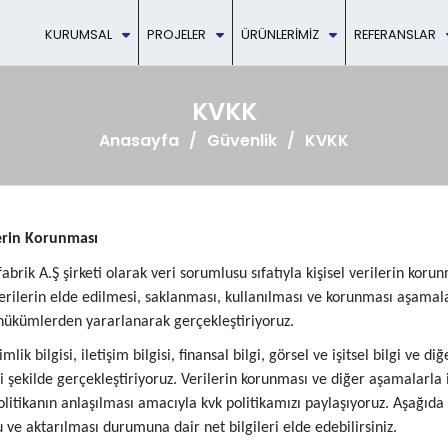
KURUMSAL
PROJELER
ÜRÜNLERIMIZ
REFERANSLAR
KVKK
Anasayfa
Güvenlik
KVKK
lerin Korunması
abrik A.Ş şirketi olarak veri sorumlusu sıfatıyla kişisel verilerin koru
 verilerin elde edilmesi, saklanması, kullanılması ve korunması aşamal
hükümlerden yararlanarak gerçekleştiriyoruz.
kimlik bilgisi, iletişim bilgisi, finansal bilgi, görsel ve işitsel bilgi ve d
şekilde gerçekleştiriyoruz. Verilerin korunması ve diğer aşamalarla il
politikanın anlaşılması amacıyla kvk politikamızı paylaşıyoruz. Aşağıda 
ve aktarılması durumuna dair net bilgileri elde edebilirsiniz.