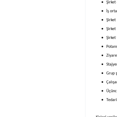
Şirket
İş ort
Şirket
Şirket
Şirket 
Potans
Ziyare
Stajye
Grup ş
Çalışa
Üçüncü
Tedari