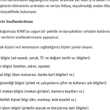
erinin korunmasını sağladığımız kişiler arasında yer alan iş ortakları Ma
 ilişkisinin bitmesinin ardından ve veriye ihtiyaç duyulmadığı andan it
inisiyatifinde bulunuyor.
erin Sınıflandırılması
luğumuzu KVKK’ya uygun bir şekilde ve karışıklıkları ortadan kaldır
 verilerin sınıflandırmasını yapıyoruz.
ak kişisel veri korumasını sağladığımız kişiler şunlar oluyor;
 bilgisi (ad soyadı, uyruk, TC ve doğum tarihi vs. bilgileri)
im bilgisi (telefon, adres, eposta)
al bilgi (iban numarası, banka kart bilgileri vs.)
güvenliği bilgisi (şirket ve çalışanların şifre ve kullanıcı adı bilgileri)
el mekan bilgisi (mekan girişleri, kamera kayıtları vs.)
telikli kişisel bilgi (din, mezhep, kılık kıyafet vs.)
 işlem bilgisi (şirketin alacak ve borçlarına dair bilgiler)