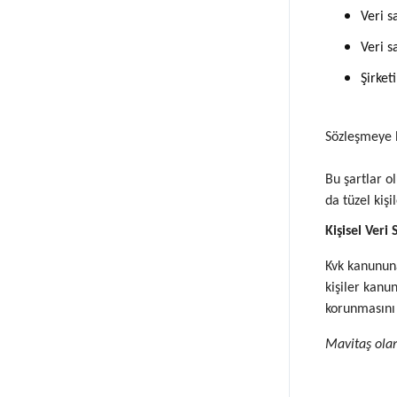
Veri s
Veri s
Şirket
Sözleşmeye b
Bu şartlar o
da tüzel kişi
Kişisel Veri 
Kvk kanununa
kişiler kanu
korunmasını 
Mavitaş olar