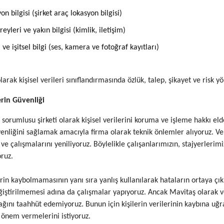
on bilgisi (şirket araç lokasyon bilgisi)
ireyleri ve yakın bilgisi (kimlik, iletişim)
 ve işitsel bilgi (ses, kamera ve fotoğraf kayıtları)
arak kişisel verileri sınıflandırmasında özlük, talep, şikayet ve risk yö
lerin Güvenliği
sorumlusu şirketi olarak kişisel verilerini koruma ve işleme hakkı elde 
venliğini sağlamak amacıyla firma olarak teknik önlemler alıyoruz. 
i ve çalışmalarını yeniliyoruz. Böylelikle çalışanlarımızın, stajyerlerim
oruz.
lerin kaybolmamasının yanı sıra yanlış kullanılarak hataların ortaya çı
eğiştirilmemesi adına da çalışmalar yapıyoruz. Ancak Mavitaş olarak v
ağını taahhüt edemiyoruz. Bunun için kişilerin verilerinin kaybına uğr
ne önem vermelerini istiyoruz.