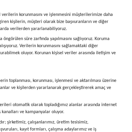
l verilerin korunmasını ve işlenmesini müşterilerimize daha
en kişilerin, müşteri olarak bize başvuranların ve diğer
çlarda verilerden yararlanabiliyoruz.
da öngörülen süre zarfında yapılmasını sağlıyoruz. Koruma
çalışıyoruz. Verilerin korunmasını sağlamaktaki diğer
kurabilmek oluyor. Korunan kişisel veriler arasında iletişim ve
lerin toplanması, korunması, işlenmesi ve aktarılması üzerine
lanlar ve kişilerden yararlanarak gerçekleştirerek amaç ve
rileri otomatik olarak topladığımız alanlar arasında internet
atış kanalları ve kampanyalar oluyor.
r; şirketimiz, çalışanlarımız, üretim tesisimiz,
başvuruları, kayıt formları, çalışma adaylarımız ve iş