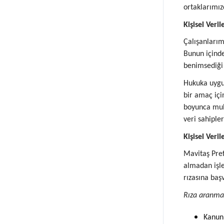
ortaklarımızd
Kişisel Veril
Çalışanlarım
Bunun içinde
benimsediği 
Hukuka uygunl
bir amaç içi
boyunca muha
veri sahiple
Kişisel Veri
Mavitaş Prefa
almadan işle
rızasına baş
Rıza aranmaks
Kanunl