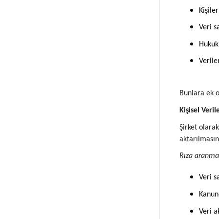
Kişile
Veri s
Hukuk
Verile
Bunlara ek o
Kişisel Veri
Şirket olarak
aktarılmasın
Rıza aranmaks
Veri s
Kanun
Veri a