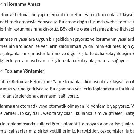
ilerin Korunma Amacı
eton ve betonarme yapı elemanları üretimi yapan firma olarak kişise
unabilmek amacıyla yapıyoruz. Bu amaç doğrultusunda web sitemize gir
rilerinin korunmasını sağlıyoruz. Böylelikle olası anlaşmazlık ve ihtiya
runmasını yasalara uygun bir şekilde yapıyoruz ve korumanın yasalar
tmesinin ardından ise verilerin kaldırılması ya da imha edilmesi için 
 çalışanlarımız, müşterilerimiz ve diğer kişilerle daha kolay iletişim 
ilgilerin yer alması bizim o kişilere daha kolay ulaşmamızı sağlıyor.
leri Toplama Yöntemleri
abrik Beton ve Betonarme Yapı Elemanları firması olarak kişisel veri
rımızı yerine getiriyoruz. Bu aşamada verilerin toplanmasını farklı a
lı olan sürelerde saklanmasını sağlıyoruz.
planmasını otomatik veya otomatik olmayan iki yöntemle yapıyoruz. Ve
z verileri, ip kayıtları, web tarayıcıları, kullanıcı isim ve şifreleri, s
lerin toplanmasında kullandığımız otomatik olmayan alanlar ise şunlardı
miz, çalışanlarımız, şirket yetkililerimiz, kartvizitler, özgeçmişler, iş 