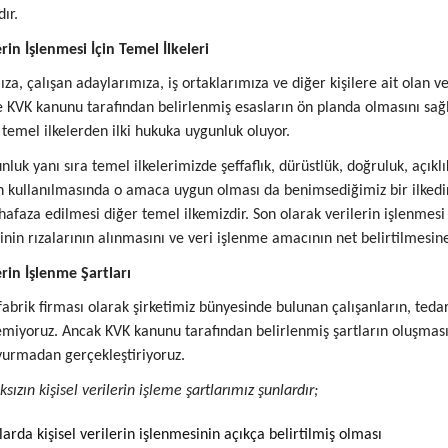
ır.
erin İşlenmesi İçin Temel İlkeleri
ıza, çalışan adaylarımıza, iş ortaklarımıza ve diğer kişilere ait olan v
 KVK kanunu tarafından belirlenmiş esasların ön planda olmasını sağlıy
temel ilkelerden ilki hukuka uygunluk oluyor.
uk yanı sıra temel ilkelerimizde şeffaflık, dürüstlük, doğruluk, açıklık
n kullanılmasında o amaca uygun olması da benimsediğimiz bir ilkedir
faza edilmesi diğer temel ilkemizdir. Son olarak verilerin işlenmesi
rinin rızalarının alınmasını ve veri işlenme amacının net belirtilmesi
lerin İşlenme Şartları
brik firması olarak şirketimiz bünyesinde bulunan çalışanların, tedarikç
miyoruz. Ancak KVK kanunu tarafından belirlenmiş şartların oluşması 
vurmadan gerçekleştiriyoruz.
ızın kişisel verilerin işleme şartlarımız şunlardır;
arda kişisel verilerin işlenmesinin açıkça belirtilmiş olması