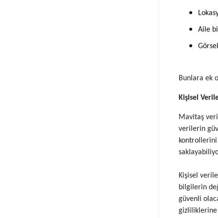
Lokasy
Aile b
Görsel
Bunlara ek ol
Kişisel Veri
Mavitaş veri 
verilerin gü
kontrollerin
saklayabiliy
Kişisel veri
bilgilerin d
güvenli olac
gizlilikleri