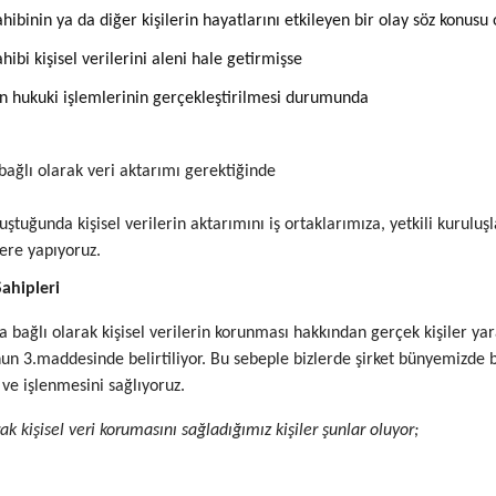
ahibinin ya da diğer kişilerin hayatlarını etkileyen bir olay söz konus
ahibi kişisel verilerini aleni hale getirmişse
in hukuki işlemlerinin gerçekleştirilmesi durumunda
ağlı olarak veri aktarımı gerektiğinde
luştuğunda kişisel verilerin aktarımını iş ortaklarımıza, yetkili kurul
lere yapıyoruz.
Sahipleri
 bağlı olarak kişisel verilerin korunması hakkından gerçek kişiler yara
nun 3.maddesinde belirtiliyor. Bu sebeple bizlerde şirket bünyemizde bu
ve işlenmesini sağlıyoruz.
ak kişisel veri korumasını sağladığımız kişiler şunlar oluyor;