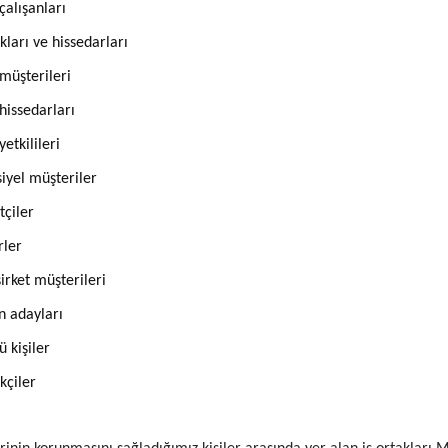
 çalışanları
akları ve hissedarları
 müşterileri
 hissedarları
yetkilileri
iyel müşteriler
tçiler
rler
irket müşterileri
n adayları
 kişiler
kçiler