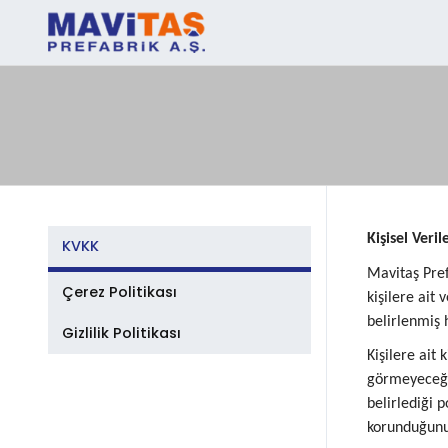
Kişisel Veri
KVKK
Mavitaş Pref
Çerez Politikası
kişilere ait
belirlenmiş 
Gizlilik Politikası
Kişilere ait 
görmeyeceği 
belirlediği 
korunduğunu 