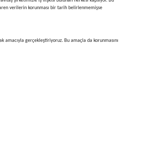
vitaş şirketimizle iş ilişkisi bulunan herkesi kapsıyor. Bu
ibaren verilerin korunması bir tarih belirlenmemişse
mak amacıyla gerçekleştiriyoruz. Bu amaçla da korunmasını