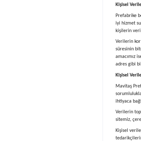
Kişisel Ver
Prefabrike b
iyi hizmet s
kişilerin ve
Verilerin ko
süresinin bi
amacımız ise
adres gibi b
Kişisel Veri
Mavitaş Pref
sorumlulukla
ihtiyaca bağ
Verilerin to
sitemiz, çere
Kişisel veri
tedarikçileri