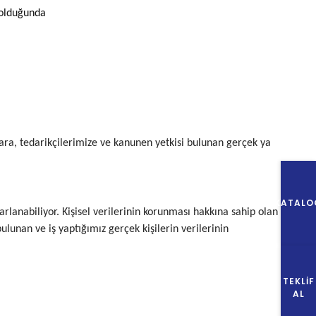
u olduğunda
uşlara, tedarikçilerimize ve kanunen yetkisi bulunan gerçek ya
KATALO
rlanabiliyor. Kişisel verilerinin korunması hakkına sahip olan
lunan ve iş yaptığımız gerçek kişilerin verilerinin
TEKLIF
AL