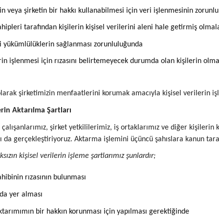
rin veya şirketin bir hakkı kullanabilmesi için veri işlenmesinin zorun
ahipleri tarafından kişilerin kişisel verilerini aleni hale getirmiş olmal
i yükümlülüklerin sağlanması zorunluluğunda
rin işlenmesi için rızasını belirtemeyecek durumda olan kişilerin ol
larak şirketimizin menfaatlerini korumak amacıyla kişisel verilerin iş
lerin Aktarılma Şartları
 çalışanlarımız, şirket yetkililerimiz, iş ortaklarımız ve diğer kişileri
ı da gerçekleştiriyoruz. Aktarma işlemini üçüncü şahıslara kanun tar
ızın kişisel verilerin işleme şartlarımız şunlardır;
ahibinin rızasının bulunması
da yer alması
ktarımımın bir hakkın korunması için yapılması gerektiğinde