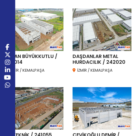
HASAN BÜYÜKKUTLU /
DAŞDANLAR METAL
242014
HURDACILIK / 242020
İZMİR / KEMALPAŞA
İZMİR / KEMALPAŞA
DK TEKNİK / 241055
ÇEVİKOĞLU DEMİR /