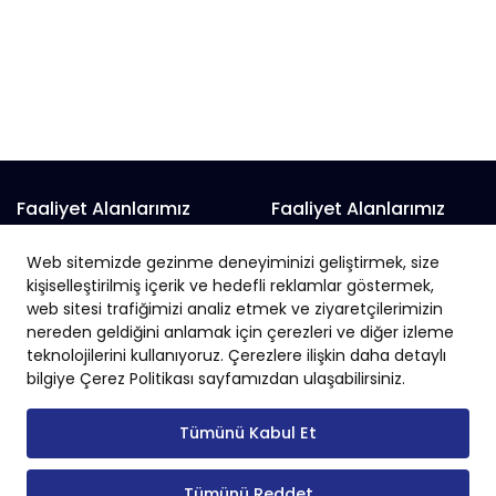
Faaliyet Alanlarımız
Faaliyet Alanlarımız
Prefabrik Alışveriş Merkezi
Prefabrik Fabrika
Web sitemizde gezinme deneyiminizi geliştirmek, size
Prefabrik Belediye Binaları
Prefabrik Hayvan Çiftliği
kişiselleştirilmiş içerik ve hedefli reklamlar göstermek,
Prefabrik Depo
web sitesi trafiğimizi analiz etmek ve ziyaretçilerimizin
Prefabrik İnşaat
nereden geldiğini anlamak için çerezleri ve diğer izleme
Prefabrik Okul
Prefabrik İş Yeri
teknolojilerini kullanıyoruz. Çerezlere ilişkin daha detaylı
Prefabrik Endüstriyel Yapı
Prefabrik Sanayi Sitesi
bilgiye Çerez Politikası sayfamızdan ulaşabilirsiniz.
Tümünü Kabul Et
Tümünü Reddet