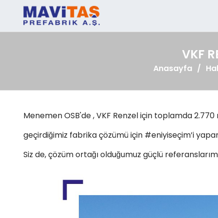
VKF R
Anasayfa
Ha
Menemen OSB'de , VKF Renzel için toplamda 2.770
geçirdiğimiz fabrika çözümü için #eniyiseçim’i yap
Siz de, çözüm ortağı olduğumuz güçlü referansları