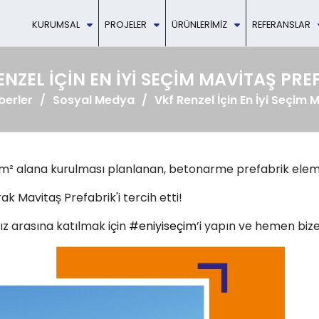
KURUMSAL
PROJELER
ÜRÜNLERIMIZ
REFERANSLAR
ENZEL İÇIN EN İYI SEÇIM MAVITAŞ PRE
berler
Sosyal Medya
Vkf Renzel İçin En İyi Seçim 
 m² alana kurulması planlanan, betonarme prefabrik ele
arak Mavitaş Prefabrik'i tercih etti!
mız arasına katılmak için
#eniyiseçim
’i yapın ve hemen bize 