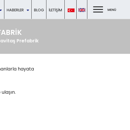
HABERLER
BLOG
İLETIŞIM
FABRIK
Mavitaş Prefabrik
manlarla hayata
ulaşın.