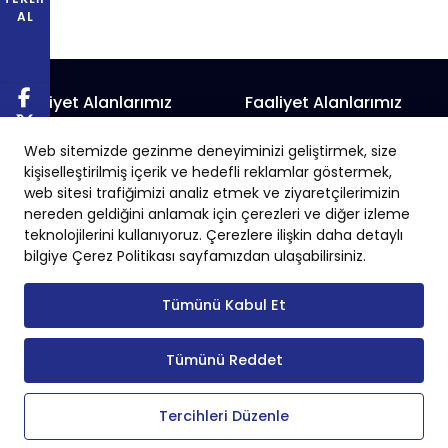
AL
Faaliyet Alanlarımız
Faaliyet Alanlarımız
Prefabrik Alışveriş Merkezi
Prefabrik Fabrika
Web sitemizde gezinme deneyiminizi geliştirmek, size
Prefabrik Belediye Binaları
Prefabrik Hayvan Çiftliği
kişiselleştirilmiş içerik ve hedefli reklamlar göstermek,
Prefabrik Depo
Prefabrik İnşaat
web sitesi trafiğimizi analiz etmek ve ziyaretçilerimizin
nereden geldiğini anlamak için çerezleri ve diğer izleme
Prefabrik Okul
Prefabrik İş Yeri
teknolojilerini kullanıyoruz. Çerezlere ilişkin daha detaylı
Prefabrik Endüstriyel Yapı
Prefabrik Sanayi Sitesi
bilgiye Çerez Politikası sayfamızdan ulaşabilirsiniz.
Tümünü Kabul Et
Tümünü Reddet
Copyright © 2024 Tüm Hakları Saklıdır.
Tercihleri Düzenle
KVKK
Çerez Politikası
Gizlilik Politakası