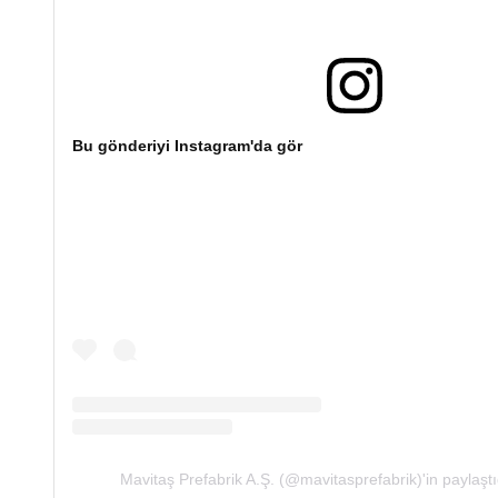
Bu gönderiyi Instagram'da gör
Mavitaş Prefabrik A.Ş. (@mavitasprefabrik)'in paylaştı