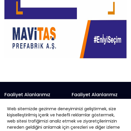
Faaliyet Alanlarımız
Faaliyet Alanlarımız
Prefabrik Alışveriş Merkezi
Prefabrik Fabrika
Web sitemizde gezinme deneyiminizi geliştirmek, size
Prefabrik Belediye Binaları
Prefabrik Hayvan Çiftliği
kişiselleştirilmiş içerik ve hedefli reklamlar göstermek,
Prefabrik Depo
web sitesi trafiğimizi analiz etmek ve ziyaretçilerimizin
Prefabrik İnşaat
nereden geldiğini anlamak için çerezleri ve diğer izleme
Prefabrik Okul
Prefabrik İş Yeri