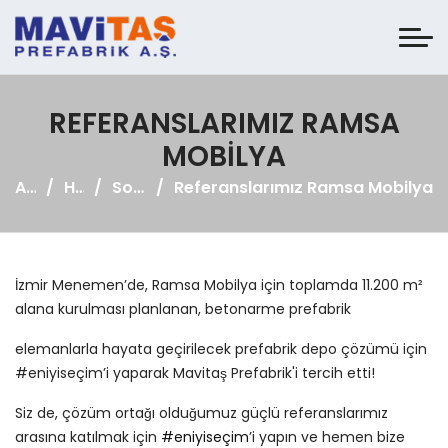
REFERANSLARIMIZ RAMSA
MOBILYA
Anasayfa
Haberler
Sosyal Medya
Referanslarımız Ramsa Mobilya
İzmir Menemen’de, Ramsa Mobilya için toplamda 11.200 m²
alana kurulması planlanan, betonarme prefabrik
elemanlarla hayata geçirilecek prefabrik depo çözümü için
#eniyiseçim’i yaparak Mavitaş Prefabrik'i tercih etti!
Siz de, çözüm ortağı olduğumuz güçlü referanslarımız
arasına katılmak için
#eniyiseçim
’i yapın ve hemen bize