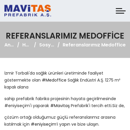
REFERANSLARIMIZ MEDOFFICE
Anasayfa
Haberler
Sosyal Medya
Referanslarımız Medoffice
İzmir Torbalı'da sağlık ürünleri üretiminde faaliyet
göstermekte olan
#Medoffice
Sağlık Endüstri A.Ş. 1275 m²
kapalı alana
sahip prefabrik fabrika projesinin hayata geçirilmesinde
#eniyiseçim'i yaparak
#Mavitaş
Prefabrik'i tercih etti.Siz de,
çözüm ortağı olduğumuz güçlü referanslarımız arasına
katılmak için
#eniyiseçim
’i yapın ve bize ulaşın.