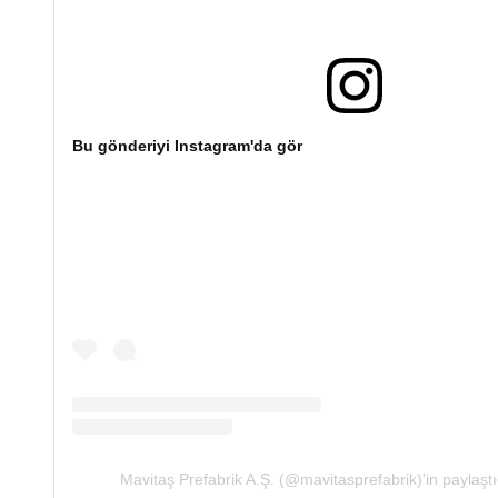
Bu gönderiyi Instagram'da gör
Mavitaş Prefabrik A.Ş. (@mavitasprefabrik)'in paylaştı