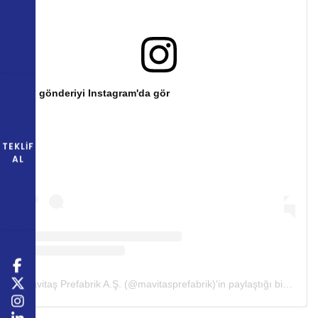
Bu gönderiyi Instagram'da gör
TEKLIF
AL
Mavitaş Prefabrik A.Ş. (@mavitasprefabrik)'in paylaştığı bir gönderi