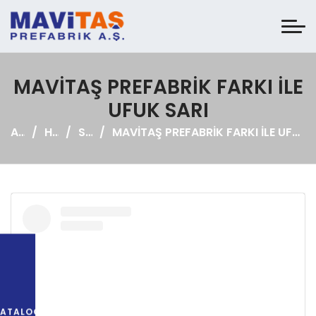
MAVİTAŞ PREFABRİK FARKI İLE
UFUK SARI
Anasayfa
Haberler
Sosyal Medya
MAVİTAŞ PREFABRİK FARKI İLE UFUK SARI
KATALOG