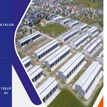
KATALOG
TEKLIF
AL