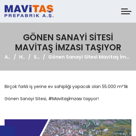
GÖNEN SANAYI SITESI
MAVITAŞ İMZASI TAŞIYOR
Anasayfa
Haberler
Sosyal Medya
Gönen Sanayi Sitesi Mavitaş İmzası Taşıyor
Birçok farklı iş yerine ev sahipliği yapacak olan 55.000 m²’lik
Gönen Sanayi Sitesi,
#Mavitaşİmzası
taşıyor!