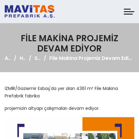
FILE MAKINA PROJEMIZ
DEVAM EDIYOR
Anasayfa
Haberler
Sosyal Medya
File Makina Projemiz Devam Ediyor
İZMİR/Gaziemir Esbaş'da yer alan 4361 m² File Makina
Prefabrik fabrika
projemizin altyapı çalışmaları devam ediyor.