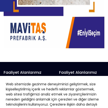
Faaliyet Alanlarımız
Faaliyet Alanlarımız
Prefabrik Alışveriş Merkezi
Prefabrik Fabrika
Web sitemizde gezinme deneyiminizi geliştirmek, size
Prefabrik Belediye Binaları
Prefabrik Hayvan Çiftliği
kişiselleştirilmiş içerik ve hedefli reklamlar göstermek,
Prefabrik Depo
web sitesi trafiğimizi analiz etmek ve ziyaretçilerimizin
Prefabrik İnşaat
nereden geldiğini anlamak için çerezleri ve diğer izleme
Prefabrik Okul
Prefabrik İş Yeri
teknolojilerini kullanıyoruz. Çerezlere ilişkin daha detaylı
Prefabrik Endüstriyel Yapı
Prefabrik Sanayi Sitesi