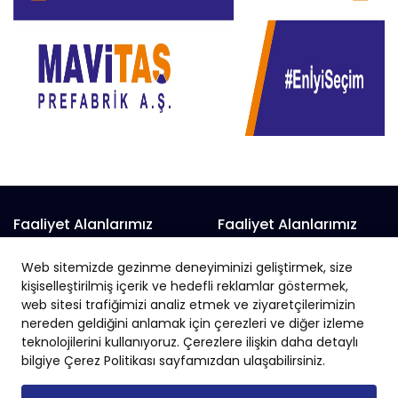
Faaliyet Alanlarımız
Faaliyet Alanlarımız
Prefabrik Alışveriş Merkezi
Prefabrik Fabrika
Web sitemizde gezinme deneyiminizi geliştirmek, size
Prefabrik Belediye Binaları
Prefabrik Hayvan Çiftliği
kişiselleştirilmiş içerik ve hedefli reklamlar göstermek,
Prefabrik Depo
web sitesi trafiğimizi analiz etmek ve ziyaretçilerimizin
Prefabrik İnşaat
nereden geldiğini anlamak için çerezleri ve diğer izleme
Prefabrik Okul
Prefabrik İş Yeri
teknolojilerini kullanıyoruz. Çerezlere ilişkin daha detaylı
Prefabrik Endüstriyel Yapı
Prefabrik Sanayi Sitesi
bilgiye Çerez Politikası sayfamızdan ulaşabilirsiniz.