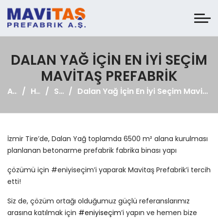
DALAN YAĞ İÇIN EN İYI SEÇIM
MAVITAŞ PREFABRIK
Anasayfa
Haberler
Sosyal Medya
Dalan Yağ İçin En İyi Seçim Mavitaş Prefabrik
İzmir Tire’de, Dalan Yağ toplamda 6500 m² alana kurulması
planlanan betonarme prefabrik fabrika binası yapı
çözümü için #eniyiseçim’i yaparak Mavitaş Prefabrik’i tercih
etti!
Siz de, çözüm ortağı olduğumuz güçlü referanslarımız
arasına katılmak için
#eniyiseçim
’i yapın ve hemen bize