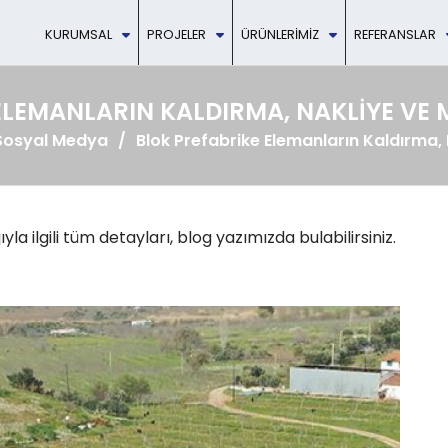
KURUMSAL
PROJELER
ÜRÜNLERIMIZ
REFERANSLAR
ELEMANLARIN KALDIRMA, NAKLIYE VE
Sosyal Medya
Blok Prefabrike Elemanların Kaldırma, 
a ilgili tüm detayları, blog yazımızda bulabilirsiniz.