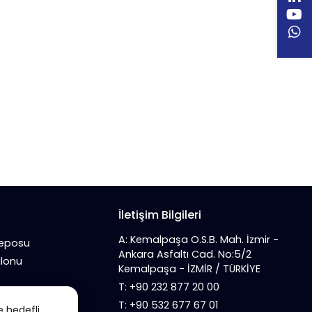
İletişim Bilgileri
A: Kemalpaşa O.S.B. Mah. İzmir -
Deposu
Ankara Asfaltı Cad. No:5/2
alonu
Kemalpaşa - İZMİR / TÜRKİYE
T: +90 232 877 20 00
T: +90 532 677 67 01
e hedefli