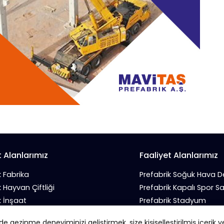
t Alanlarımız
Faaliyet Alanlarımız
k Fabrika
Prefabrik Soğuk Hava 
k Hayvan Çiftliği
Prefabrik Kapalı Spor S
k İnşaat
Prefabrik Stadyum
 İş Yeri
Prefabrik Tarım Deposu
 gezinme deneyiminizi geliştirmek, size kişiselleştirilmiş içerik v