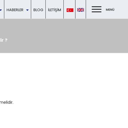
HABERLER
BLOG
İLETIŞIM
ir ?
melidir.