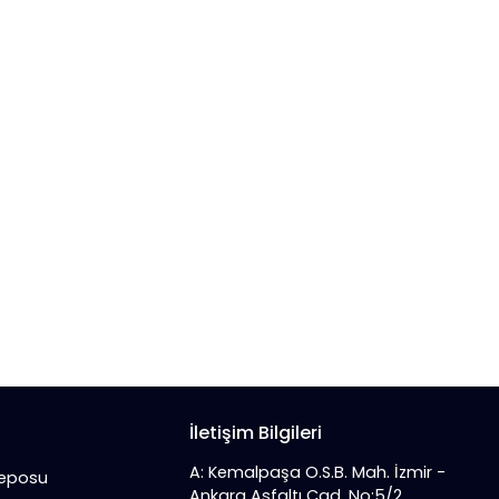
İletişim Bilgileri
A: Kemalpaşa O.S.B. Mah. İzmir -
Deposu
Ankara Asfaltı Cad. No:5/2