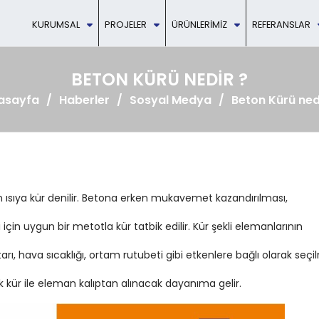
KURUMSAL
PROJELER
ÜRÜNLERIMIZ
REFERANSLAR
BETON KÜRÜ NEDIR ?
asayfa
Haberler
Sosyal Medya
Beton Kürü ned
en ısıya kür denilir. Betona erken mukavemet kazandırılması,
in uygun bir metotla kür tatbik edilir. Kür şekli elemanlarının
rı, hava sıcaklığı, ortam rutubeti gibi etkenlere bağlı olarak seçil
ik kür ile eleman kalıptan alınacak dayanıma gelir.