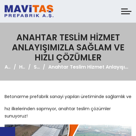
ANAHTAR TESLIM HIZMET
ANLAYIŞIMIZLA SAĞLAM VE
HIZLI ÇÖZÜMLER
Anasayfa
Haberler
Sosyal Medya
Anahtar Teslim Hizmet Anlayışımızla Sağlam ve Hızlı Çözümler
Betonarme prefabrik sanayi yapıları üretiminde sağlamlık ve
hız ilkelerinden sapmıyor, anahtar teslim çözümler
sunuyoruz!