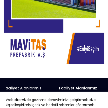
Faaliyet Alanlarımız
Faaliyet Alanlarımız
Prefabrik Alışveriş Merkezi
Prefabrik Fabrika
Web sitemizde gezinme deneyiminizi geliştirmek, size
Prefabrik Belediye Binaları
Prefabrik Hayvan Çiftliği
kişiselleştirilmiş içerik ve hedefli reklamlar göstermek,