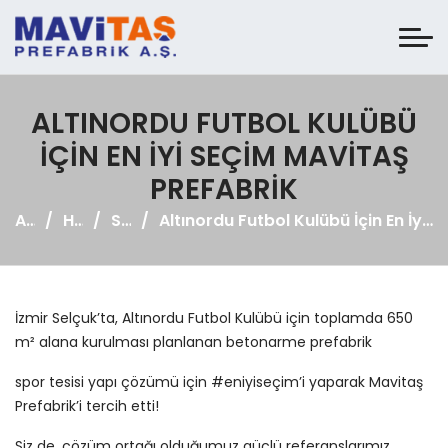
ALTINORDU FUTBOL KULÜBÜ
İÇIN EN İYI SEÇIM MAVITAŞ
PREFABRIK
Anasayfa
Haberler
Sosyal Medya
Altınordu Futbol Kulübü İçin En İyi Seçim Mavitaş Prefabrik
İzmir Selçuk’ta, Altınordu Futbol Kulübü için toplamda 650
m² alana kurulması planlanan betonarme prefabrik
spor tesisi yapı çözümü için #eniyiseçim’i yaparak Mavitaş
Prefabrik’i tercih etti!
Siz de, çözüm ortağı olduğumuz güçlü referanslarımız