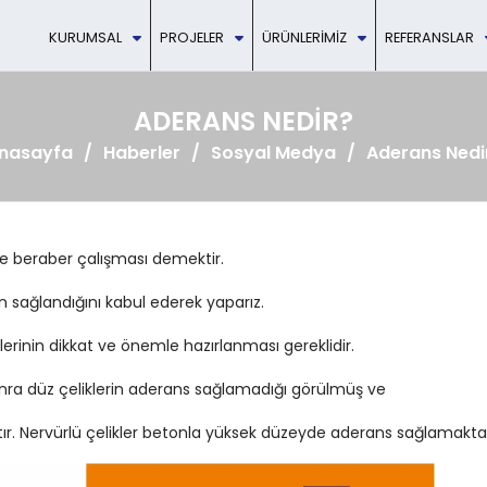
KURUMSAL
PROJELER
ÜRÜNLERIMIZ
REFERANSLAR
ADERANS NEDIR?
nasayfa
Haberler
Sosyal Medya
Aderans Nedi
ve beraber çalışması demektir.
 sağlandığını kabul ederek yaparız.
rinin dikkat ve önemle hazırlanması gereklidir.
a düz çeliklerin aderans sağlamadığı görülmüş ve
tır. Nervürlü çelikler betonla yüksek düzeyde aderans sağlamaktad