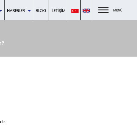
HABERLER
BLOG
İLETIŞIM
r?
ır.