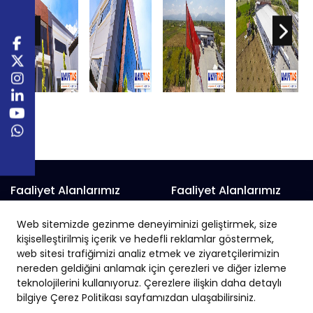
Faaliyet Alanlarımız
Faaliyet Alanlarımız
Prefabrik Alışveriş Merkezi
Prefabrik Fabrika
Web sitemizde gezinme deneyiminizi geliştirmek, size
Prefabrik Belediye Binaları
Prefabrik Hayvan Çiftliği
kişiselleştirilmiş içerik ve hedefli reklamlar göstermek,
Prefabrik Depo
Prefabrik İnşaat
web sitesi trafiğimizi analiz etmek ve ziyaretçilerimizin
nereden geldiğini anlamak için çerezleri ve diğer izleme
Prefabrik Okul
Prefabrik İş Yeri
teknolojilerini kullanıyoruz. Çerezlere ilişkin daha detaylı
Prefabrik Endüstriyel Yapı
Prefabrik Sanayi Sitesi
bilgiye Çerez Politikası sayfamızdan ulaşabilirsiniz.