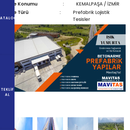
Proje Konumu
:
KEMALPAŞA / İZMİR
Proje Türü
:
Prefabrik Lojistik
KATALOG
Tesisler
TEKLIF
AL