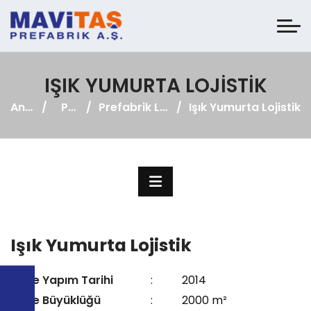
IŞIK YUMURTA LOJISTIK
Anasayfa
Projeler
Prefabrik Lojistik Tesisler
Işık Yumurta Lojistik
Işık Yumurta Lojistik
Proje Yapım Tarihi
:
2014
Proje Büyüklüğü
:
2000 m²