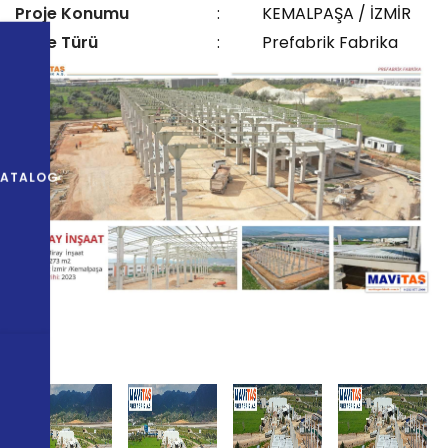
Proje Konumu
:
KEMALPAŞA / İZMİR
Proje Türü
:
Prefabrik Fabrika
KATALOG