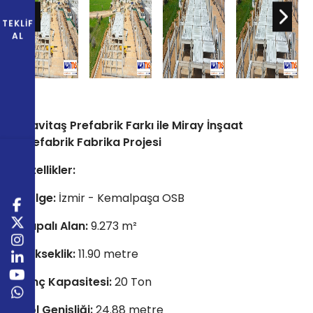
TEKLIF
AL
Mavitaş Prefabrik Farkı ile Miray İnşaat
Prefabrik Fabrika Projesi
Özellikler:
Bölge:
İzmir - Kemalpaşa OSB
Kapalı Alan:
9.273 m²
Yükseklik:
11.90 metre
Vinç Kapasitesi:
20 Ton
Hol Genişliği:
24.88 metre