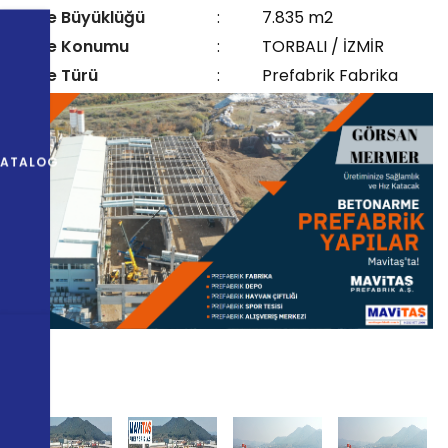
Proje Büyüklüğü
:
7.835 m2
Proje Konumu
:
TORBALI / İZMİR
Proje Türü
:
Prefabrik Fabrika
KATALOG