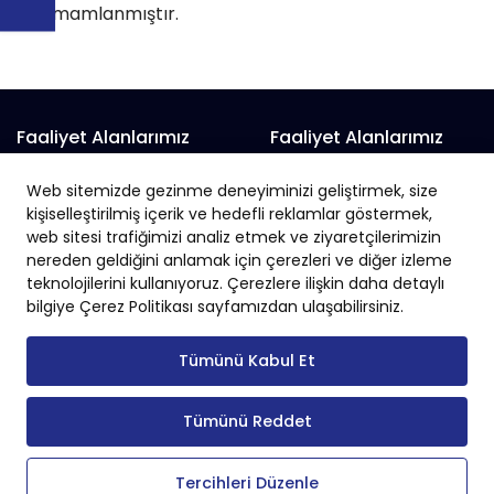
tamamlanmıştır.
Faaliyet Alanlarımız
Faaliyet Alanlarımız
Prefabrik Alışveriş Merkezi
Prefabrik Fabrika
Web sitemizde gezinme deneyiminizi geliştirmek, size
Prefabrik Belediye Binaları
Prefabrik Hayvan Çiftliği
kişiselleştirilmiş içerik ve hedefli reklamlar göstermek,
Prefabrik Depo
Prefabrik İnşaat
web sitesi trafiğimizi analiz etmek ve ziyaretçilerimizin
nereden geldiğini anlamak için çerezleri ve diğer izleme
Prefabrik Okul
Prefabrik İş Yeri
teknolojilerini kullanıyoruz. Çerezlere ilişkin daha detaylı
Prefabrik Endüstriyel Yapı
Prefabrik Sanayi Sitesi
bilgiye Çerez Politikası sayfamızdan ulaşabilirsiniz.
Tümünü Kabul Et
Tümünü Reddet
Copyright © 2024 Tüm Hakları Saklıdır.
Tercihleri Düzenle