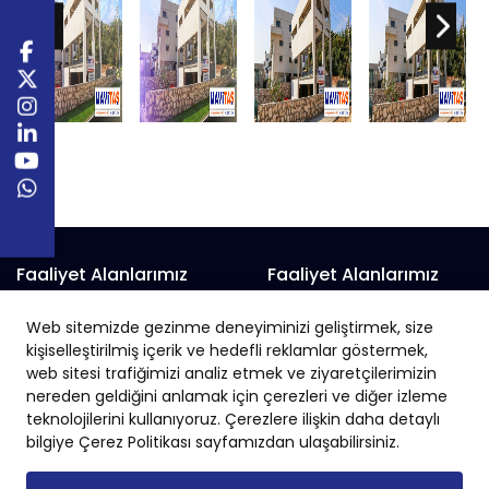
Faaliyet Alanlarımız
Faaliyet Alanlarımız
Prefabrik Alışveriş Merkezi
Prefabrik Fabrika
Web sitemizde gezinme deneyiminizi geliştirmek, size
Prefabrik Belediye Binaları
Prefabrik Hayvan Çiftliği
kişiselleştirilmiş içerik ve hedefli reklamlar göstermek,
Prefabrik Depo
Prefabrik İnşaat
web sitesi trafiğimizi analiz etmek ve ziyaretçilerimizin
nereden geldiğini anlamak için çerezleri ve diğer izleme
Prefabrik Okul
Prefabrik İş Yeri
teknolojilerini kullanıyoruz. Çerezlere ilişkin daha detaylı
Prefabrik Endüstriyel Yapı
Prefabrik Sanayi Sitesi
bilgiye Çerez Politikası sayfamızdan ulaşabilirsiniz.