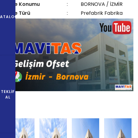
Proje Konumu
:
BORNOVA / İZMİR
Proje Türü
:
Prefabrik Fabrika
KATALOG
TEKLIF
AL