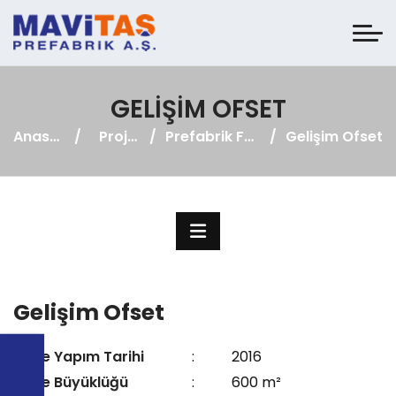
GELIŞIM OFSET
Anasayfa
Projeler
Prefabrik Fabrika
Gelişim Ofset
Gelişim Ofset
Proje Yapım Tarihi
:
2016
Proje Büyüklüğü
:
600 m²