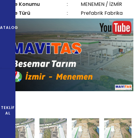
Proje Konumu
:
MENEMEN / İZMİR
Proje Türü
:
Prefabrik Fabrika
KATALOG
TEKLIF
AL