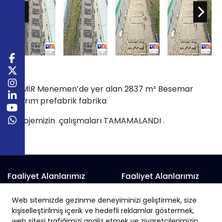
İZMİR Menemen’de yer alan 2837 m² Besemar
Tarım prefabrik fabrika
projemizin çalışmaları TAMAMALANDI .
Faaliyet Alanlarımız
Faaliyet Alanlarımız
Prefabrik Alışveriş Merkezi
Prefabrik Fabrika
Web sitemizde gezinme deneyiminizi geliştirmek, size
Prefabrik Belediye Binaları
Prefabrik Hayvan Çiftliği
kişiselleştirilmiş içerik ve hedefli reklamlar göstermek,
Prefabrik Depo
Prefabrik İnşaat
web sitesi trafiğimizi analiz etmek ve ziyaretçilerimizin