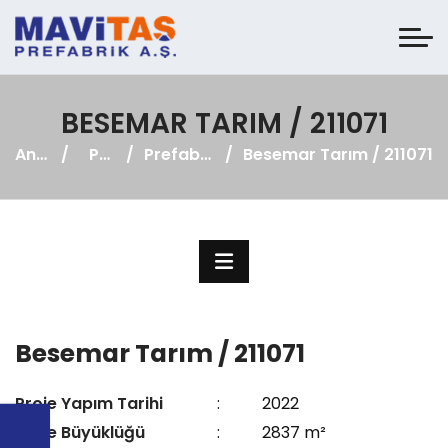
BESEMAR TARIM / 211071
Anasayfa
Projeler
Prefabrik Fabrika
Besemar Tarım / 211071
Besemar Tarım / 211071
Proje Yapım Tarihi
:
2022
Proje Büyüklüğü
:
2837 m²