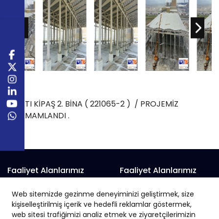
BATI KİPAŞ 2. BİNA ( 221065-2 ) / PROJEMİZ
TAMAMLANDI .
Faaliyet Alanlarımız
Faaliyet Alanlarımız
Prefabrik Alışveriş Merkezi
Prefabrik Fabrika
Web sitemizde gezinme deneyiminizi geliştirmek, size
Prefabrik Belediye Binaları
Prefabrik Hayvan Çiftliği
kişiselleştirilmiş içerik ve hedefli reklamlar göstermek,
Prefabrik Depo
Prefabrik İnşaat
web sitesi trafiğimizi analiz etmek ve ziyaretçilerimizin