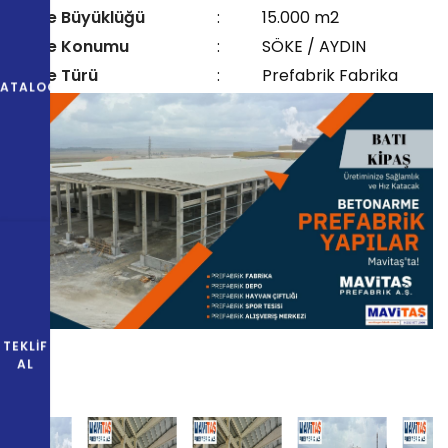
Proje Büyüklüğü
:
15.000 m2
Proje Konumu
:
SÖKE / AYDIN
Proje Türü
:
Prefabrik Fabrika
KATALOG
TEKLIF
AL