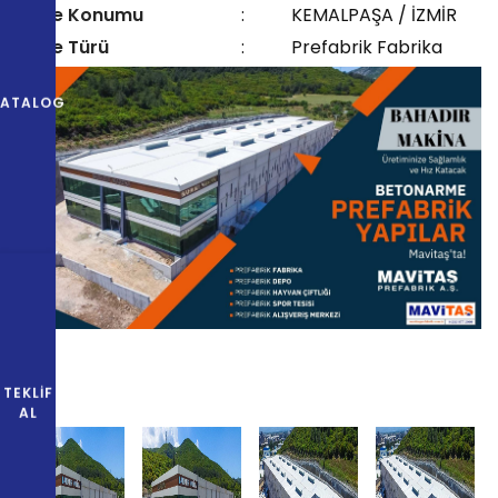
Proje Konumu
:
KEMALPAŞA / İZMİR
Proje Türü
:
Prefabrik Fabrika
KATALOG
TEKLIF
AL