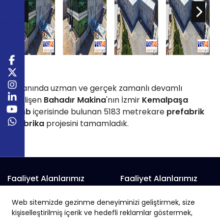
Alanında uzman ve gerçek zamanlı devamlı
gelişen
Bahadır Makina
'nın İzmir
Kemalpaşa
Osb
içerisinde bulunan 5183 metrekare
prefabrik
fabrika
projesini tamamladık.
Faaliyet Alanlarımız
Faaliyet Alanlarımız
Prefabrik Alışveriş Merkezi
Prefabrik Fabrika
Web sitemizde gezinme deneyiminizi geliştirmek, size
Prefabrik Belediye Binaları
Prefabrik Hayvan Çiftliği
kişiselleştirilmiş içerik ve hedefli reklamlar göstermek,