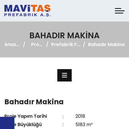
BAHADIR MAKINA
Anasayfa
Projeler
Prefabrik Fabrika
Bahadır Makina
Bahadır Makina
Proje Yapım Tarihi
:
2018
Proje Büyüklüğü
:
5183 m²