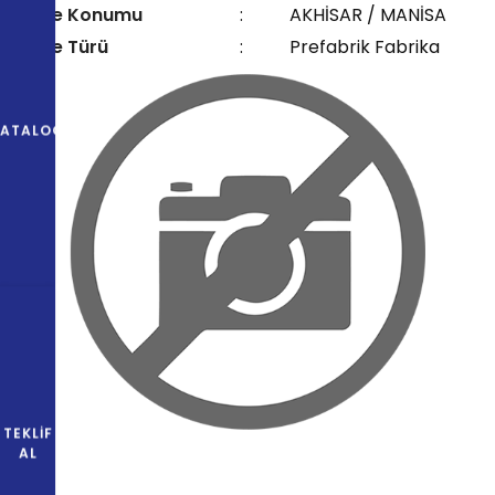
Proje Konumu
:
AKHİSAR / MANİSA
Proje Türü
:
Prefabrik Fabrika
KATALOG
TEKLIF
AL