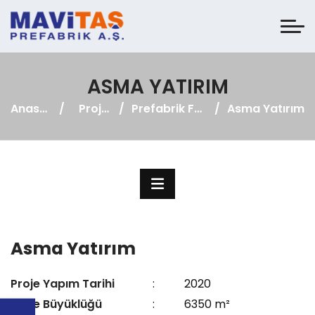
ASMA YATIRIM
Anasayfa
Projeler
Prefabrik Fabrika
Asma Yatırım
Asma Yatırım
Proje Yapım Tarihi
:
2020
Proje Büyüklüğü
:
6350 m²