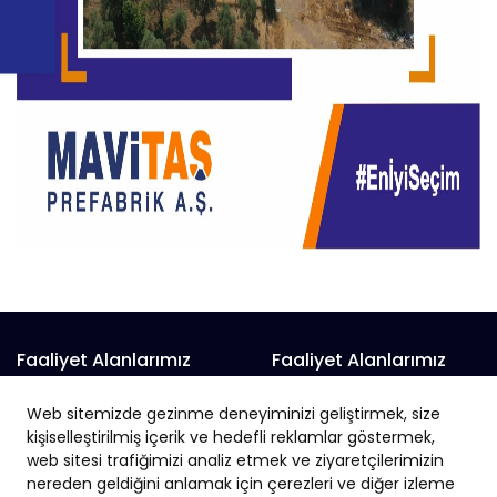
Faaliyet Alanlarımız
Faaliyet Alanlarımız
Prefabrik Alışveriş Merkezi
Prefabrik Fabrika
Web sitemizde gezinme deneyiminizi geliştirmek, size
Prefabrik Belediye Binaları
Prefabrik Hayvan Çiftliği
kişiselleştirilmiş içerik ve hedefli reklamlar göstermek,
Prefabrik Depo
web sitesi trafiğimizi analiz etmek ve ziyaretçilerimizin
Prefabrik İnşaat
nereden geldiğini anlamak için çerezleri ve diğer izleme
Prefabrik Okul
Prefabrik İş Yeri