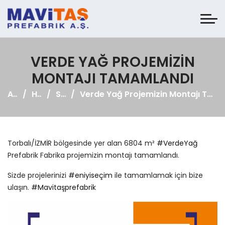
VERDE YAĞ PROJEMIZIN
MONTAJI TAMAMLANDI
Anasayfa
Haberler
Sosyal Medya
Verde Yağ Projemizin Montajı Tamamlandı
Torbalı/İZMİR bölgesinde yer alan 6804 m²
#VerdeYağ
Prefabrik Fabrika projemizin montajı tamamlandı.
Sizde projelerinizi
#eniyiseçim
ile tamamlamak için bize
ulaşın.
#Mavitaşprefabrik