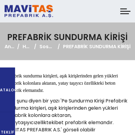
PREFABRİK SUNDURMA KİRİŞİ
Anasayfa
Haberler
Sosyal Medya
PREFABRİK SUNDURMA KİRİŞİ
Prefabrik sundurma kirişleri, aşık kirişlerinden gelen yükleri
prefabrik kolonlara aktaran, yatay taşıyıcı özellikteki beton
KATALOG
prefabrik elemanıdır.
TEKLIF