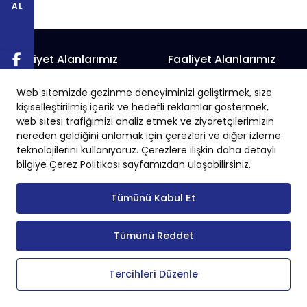
AL
Faaliyet Alanlarımız
Faaliyet Alanlarımız
Prefabrik Alışveriş Merkezi
Prefabrik Fabrika
Web sitemizde gezinme deneyiminizi geliştirmek, size
Prefabrik Belediye Binaları
Prefabrik Hayvan Çiftliği
kişiselleştirilmiş içerik ve hedefli reklamlar göstermek,
Prefabrik Depo
Prefabrik İnşaat
web sitesi trafiğimizi analiz etmek ve ziyaretçilerimizin
nereden geldiğini anlamak için çerezleri ve diğer izleme
Prefabrik Okul
Prefabrik İş Yeri
teknolojilerini kullanıyoruz. Çerezlere ilişkin daha detaylı
Prefabrik Endüstriyel Yapı
Prefabrik Sanayi Sitesi
bilgiye Çerez Politikası sayfamızdan ulaşabilirsiniz.
Tümünü Kabul Et
Tümünü Reddet
Copyright © 2024 Tüm Hakları Saklıdır.
Tercihleri Düzenle
KVKK
Çerez Politikası
Gizlilik Politakası