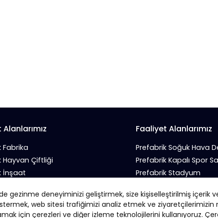
t Alanlarımız
Faaliyet Alanlarımız
k Fabrika
Prefabrik Soğuk Hava 
k Hayvan Çiftliği
Prefabrik Kapalı Spor S
k İnşaat
Prefabrik Stadyum
 İş Yeri
Prefabrik Tarım Deposu
 gezinme deneyiminizi geliştirmek, size kişiselleştirilmiş içerik v
k Sanayi Sitesi
Prefabrik Tavuk Kümesi
stermek, web sitesi trafiğimizi analiz etmek ve ziyaretçilerimizi
amak için çerezleri ve diğer izleme teknolojilerini kullanıyoruz. Çere