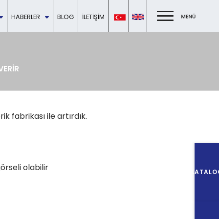
HABERLER
BLOG
İLETIŞIM
VERİR
 fabrikası ile artırdık.
KATALO