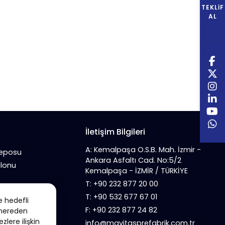
TEKLIF
AL
İletişim Bilgileri
A: Kemalpaşa O.S.B. Mah. İzmir -
Deposu
Ankara Asfaltı Cad. No:5/2
alonu
Kemalpaşa - İZMİR / TÜRKİYE
T: +90 232 877 20 00
T: +90 532 677 67 01
e hedefli
F: +90 232 877 24 82
n nereden
zlere ilişkin
info@mavitasprefabrik.com.tr