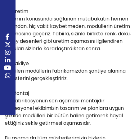
2- Üretim
Tasarım konusunda sağlanan mutabakatın hemen
ardından, hiç vakit kaybetmeden, modüllerin üretim
aşamasına geçeriz. Tabii ki, sizinle birlikte renk, doku,
yüzey desenleri gibi üretim aşamasını ilgilendiren
konuları sizlerle kararlaştırdıktan sonra.
3- Nakliye
Üretilen modüllerin fabrikamızdan şantiye alanına
transferini gerçekleştiririz.
4- Montaj
Prefabrikasyonun son aşaması montajdır.
Profesyonel ekibimizin tasarım ve planlara uygun
şekilde modülleri bir bütün haline getirerek hayal
ettiğiniz şekle getirmesi aşamasıdır.
Bu aşama da tüm müşterilerimizin bizlerin