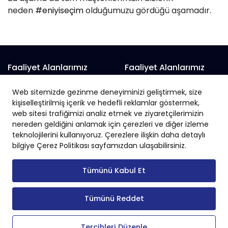
neden
#eniyiseçim
olduğumuzu gördüğü aşamadır.
Faaliyet Alanlarımız
Faaliyet Alanlarımız
Prefabrik Alışveriş Merkezi
Prefabrik Fabrika
Web sitemizde gezinme deneyiminizi geliştirmek, size
Prefabrik Belediye Binaları
Prefabrik Hayvan Çiftliği
kişiselleştirilmiş içerik ve hedefli reklamlar göstermek,
Prefabrik Depo
web sitesi trafiğimizi analiz etmek ve ziyaretçilerimizin
Prefabrik İnşaat
nereden geldiğini anlamak için çerezleri ve diğer izleme
Prefabrik Okul
Prefabrik İş Yeri
teknolojilerini kullanıyoruz. Çerezlere ilişkin daha detaylı
Prefabrik Endüstriyel Yapı
Prefabrik Sanayi Sitesi
bilgiye Çerez Politikası sayfamızdan ulaşabilirsiniz.
Tümünü Kabul Et
Tümünü Reddet
Copyright © 2024 Tüm Hakları Saklıdır.
Tercihleri Düzenle