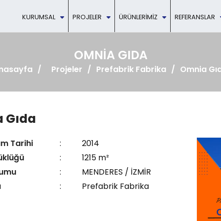
KURUMSAL
PROJELER
ÜRÜNLERIMIZ
REFERANSLAR
OMNIA GIDA
nasayfa
Projeler
Prefabrik Fabrika
Omnia Gı
 Gıda
ım Tarihi
:
2014
üklüğü
:
1215 m²
numu
:
MENDERES / İZMİR
ü
:
Prefabrik Fabrika