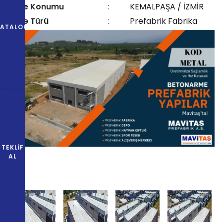
Proje Konumu
:
KEMALPAŞA / İZMİR
Proje Türü
:
Prefabrik Fabrika
KATALOG
TEKLIF
AL