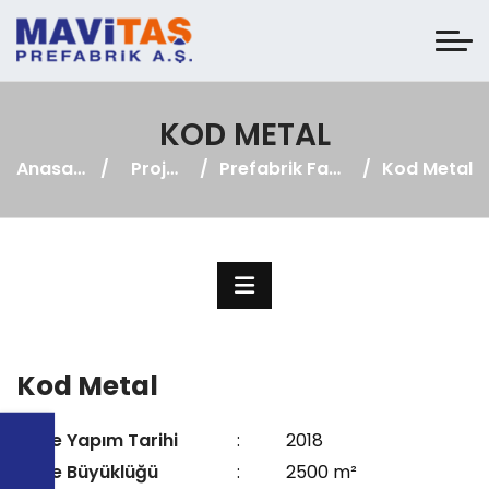
KOD METAL
Anasayfa
Projeler
Prefabrik Fabrika
Kod Metal
Kod Metal
Proje Yapım Tarihi
:
2018
Proje Büyüklüğü
:
2500 m²