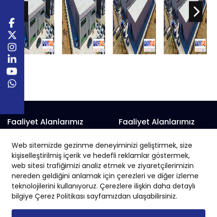
Faaliyet Alanlarımız
Faaliyet Alanlarımız
Prefabrik Alışveriş Merkezi
Prefabrik Fabrika
Web sitemizde gezinme deneyiminizi geliştirmek, size
Prefabrik Belediye Binaları
Prefabrik Hayvan Çiftliği
kişiselleştirilmiş içerik ve hedefli reklamlar göstermek,
Prefabrik Depo
Prefabrik İnşaat
web sitesi trafiğimizi analiz etmek ve ziyaretçilerimizin
nereden geldiğini anlamak için çerezleri ve diğer izleme
Prefabrik Okul
Prefabrik İş Yeri
teknolojilerini kullanıyoruz. Çerezlere ilişkin daha detaylı
Prefabrik Endüstriyel Yapı
Prefabrik Sanayi Sitesi
bilgiye Çerez Politikası sayfamızdan ulaşabilirsiniz.