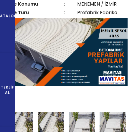
Proje Konumu
:
MENEMEN / İZMİR
Proje Türü
:
Prefabrik Fabrika
KATALOG
TEKLIF
AL