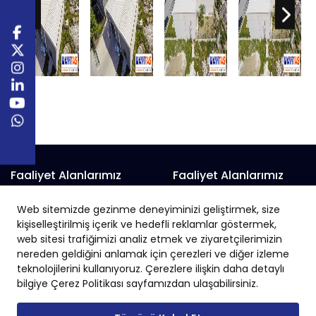
Faaliyet Alanlarımız
Faaliyet Alanlarımız
Prefabrik Alışveriş Merkezi
Prefabrik Fabrika
Web sitemizde gezinme deneyiminizi geliştirmek, size
Prefabrik Belediye Binaları
Prefabrik Hayvan Çiftliği
kişiselleştirilmiş içerik ve hedefli reklamlar göstermek,
Prefabrik Depo
Prefabrik İnşaat
web sitesi trafiğimizi analiz etmek ve ziyaretçilerimizin
nereden geldiğini anlamak için çerezleri ve diğer izleme
Prefabrik Okul
Prefabrik İş Yeri
teknolojilerini kullanıyoruz. Çerezlere ilişkin daha detaylı
Prefabrik Endüstriyel Yapı
Prefabrik Sanayi Sitesi
bilgiye Çerez Politikası sayfamızdan ulaşabilirsiniz.