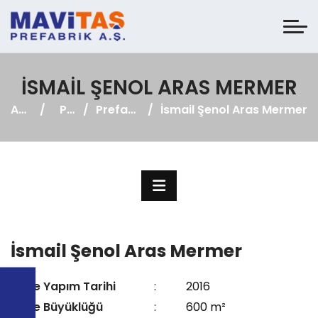
İSMAIL ŞENOL ARAS MERMER
Anasayfa
Projeler
Prefabrik Fabrika
İsmail Şenol Aras Mermer
İsmail Şenol Aras Mermer
Proje Yapım Tarihi
:
2016
Proje Büyüklüğü
:
600 m²