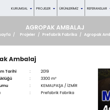
KURUMSAL
PROJELER
ÜRÜNLERIMIZ
REFERANSLAR
AGROPAK AMBALAJ
sayfa
Projeler
Prefabrik Fabrika
Agropak Amb
ak Ambalaj
ım Tarihi
:
2019
üklüğü
:
3300 m²
numu
:
KEMALPAŞA / İZMİR
ü
:
Prefabrik Fabrika