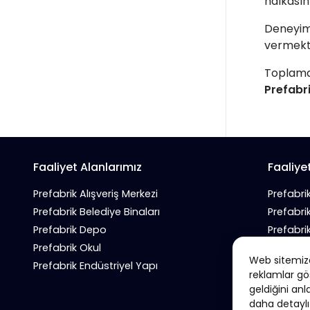
halkasın
Deneyiml
vermekt
Toplamd
Prefabr
Faaliyet Alanlarımız
Faaliye
Prefabrik Alışveriş Merkezi
Prefabri
Prefabrik Belediye Binaları
Prefabri
Prefabrik Depo
Prefabri
Prefabrik Okul
Prefabrik
Web sitemizde
Prefabrik Endüstriyel Yapı
Prefabri
reklamlar gö
geldiğini anl
daha detaylı 