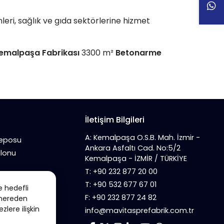
leri, sağlık ve gıda sektörlerine hizmet
emalpaşa Fabrikası
3300 m²
Betonarme
İletişim Bilgileri
A: Kemalpaşa O.S.B. Mah. İzmir -
Deposu
Ankara Asfaltı Cad. No:5/2
alonu
Kemalpaşa - İZMİR / TÜRKİYE
T: +90 232 877 20 00
T: +90 532 677 67 01
e hedefli
F: +90 232 877 24 82
n nereden
zlere ilişkin
info@mavitasprefabrik.com.tr