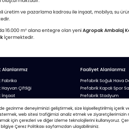
ı oluşturmaktadır.
i üretim ve pazarlama kadrosu ile inşaat, mobilya, su ürün
edir.
a 16.000 m² alana entegre olan yeni
Agropak Ambalaj K
ik
İçermektedir.
t Alanlarımız
Faaliyet Alanlarımız
k Fabrika
Prefabrik Soğuk Hava 
k Hayvan Çiftliği
Prefabrik Kapalı Spor S
k İnşaat
Prefabrik Stadyum
 İş Yeri
Prefabrik Tarım Deposu
 gezinme deneyiminizi geliştirmek, size kişiselleştirilmiş içerik v
k Sanayi Sitesi
Prefabrik Tavuk Kümesi
stermek, web sitesi trafiğimizi analiz etmek ve ziyaretçilerimizi
amak için çerezleri ve diğer izleme teknolojilerini kullanıyoruz. Çere
bilgiye Çerez Politikası sayfamızdan ulaşabilirsiniz.